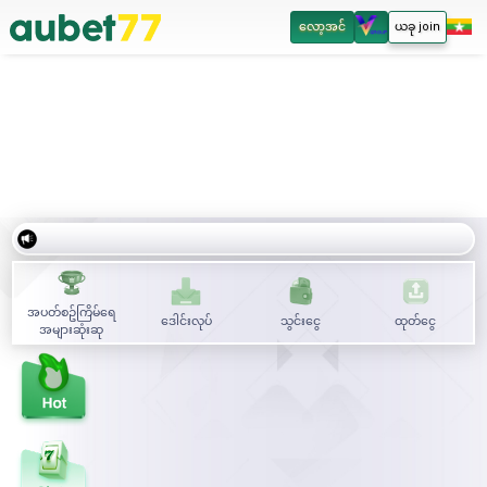
လော့အင်
ယခု join
အပတ်စဥ်ကြိမ်ရေ
ဒေါင်းလုပ်
သွင်းငွေ
ထုတ်ငွေ
အများဆုံးဆု