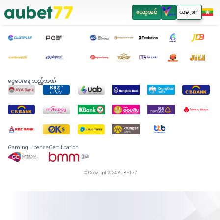
ဂိမ်းပံ့ပိုးသူများ
လော့အင်
ယခု join
ငွေပေးချေသည့်ဘဏ်
Gaming License
Certification
© Copyright 2024 AUBET77