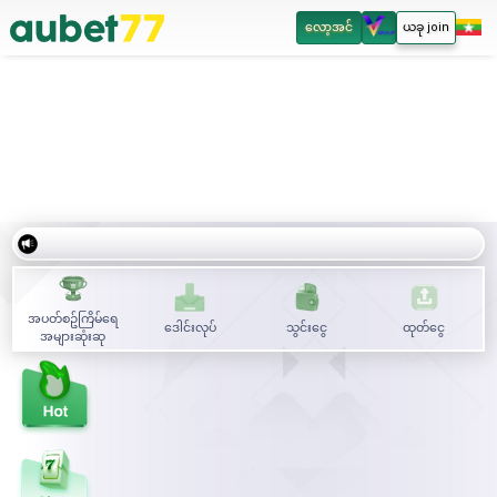
လော့အင်
ယခု join
အပတ်စဥ်ကြိမ်ရေ
ဒေါင်းလုပ်
သွင်းငွေ
ထုတ်ငွေ
အများဆုံးဆု